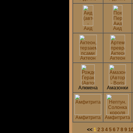
Аид
Аид
Актеон
Актеон
Алкмена
Амазонки
Амфитрита
Амфитрита
<<
1
2
3
4
5
6
7
8
9
1