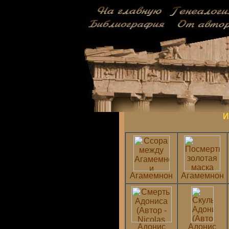
И
Агамемнон
Агамемнон
Адонис
Адонис