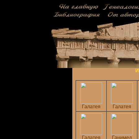
И
Галатея
Галатея
Галатея
Ганимед