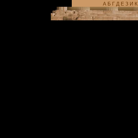
А
Б
Г
Д
Е
З
И
К