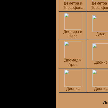
Деметра и
Деметра 
Персефона
Персефо
Деянира и
Дидо
Несс
Диомед и
Дионис
Арес
Дионис
Дионис
По