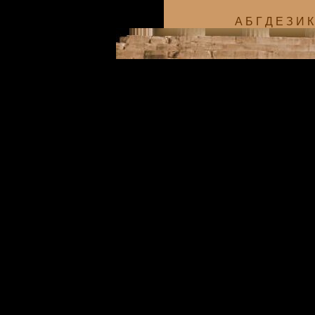
А
Б
Г
Д
Е
З
И
К