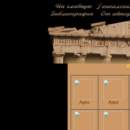
И
Арес
Арес