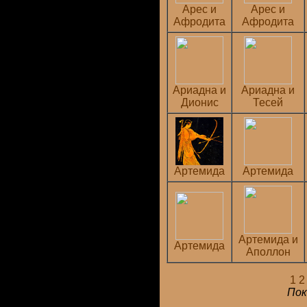
Арес и
Арес и
Афродита
Афродита
Ариадна и
Ариадна и
Дионис
Тесей
Артемида
Артемида
Артемида и
Артемида
Аполлон
1
2
Пок