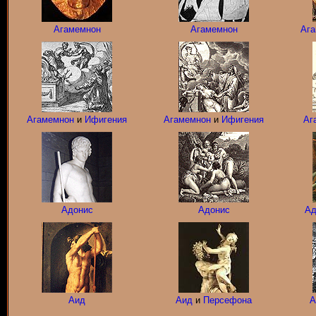
Агамемнон
Агамемнон
Ага
Агамемнон
и
Ифигения
Агамемнон
и
Ифигения
Аг
Адонис
Адонис
Ад
Аид
Аид
и
Персефона
А