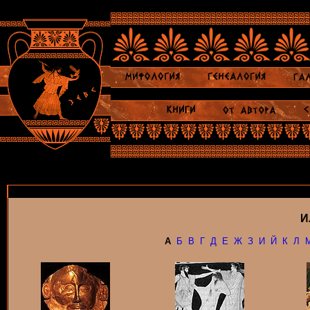
И
А
Б
В
Г
Д
Е
Ж
З
И
Й
К
Л