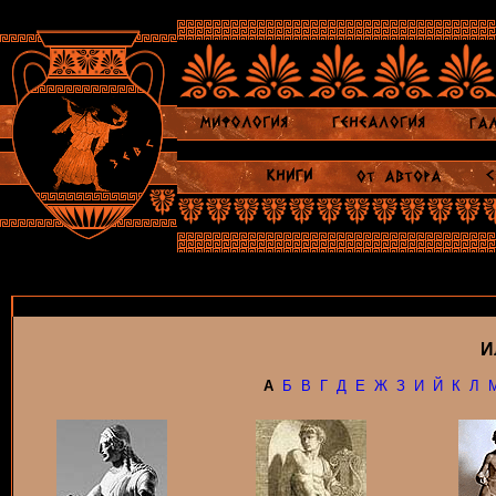
И
А
Б
В
Г
Д
Е
Ж
З
И
Й
К
Л