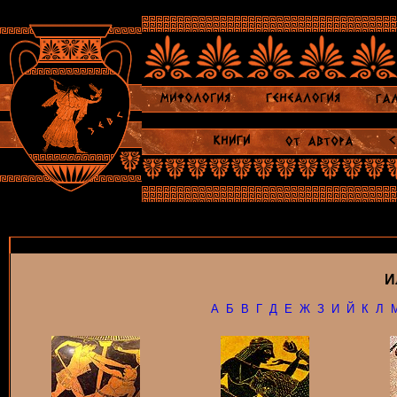
И
А
Б
В
Г
Д
Е
Ж
З
И
Й
К
Л