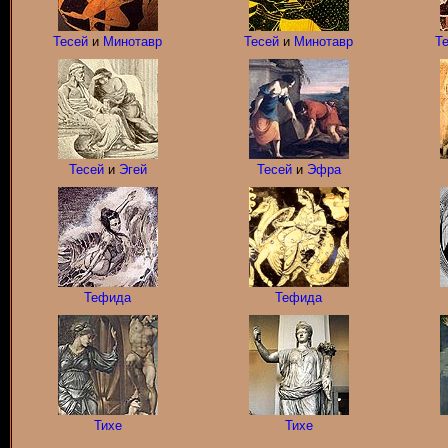
Тесей
и
Минотавр
Тесей
и
Минотавр
Т
Тесей
и
Эгей
Тесей
и
Эфра
Тефида
Тефида
Тихе
Тихе