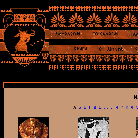
И
А
Б
В
Г
Д
Е
Ж
З
И
Й
К
Л