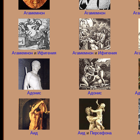
Агамемнон
Агамемнон
Ага
Агамемнон
и
Ифигения
Агамемнон
и
Ифигения
Аг
Адонис
Адонис
Ад
Аид
Аид
и
Персефона
А