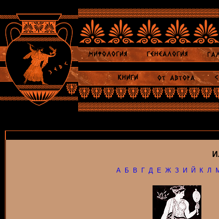
И
А
Б
В
Г
Д
Е
Ж
З
И
Й
К
Л