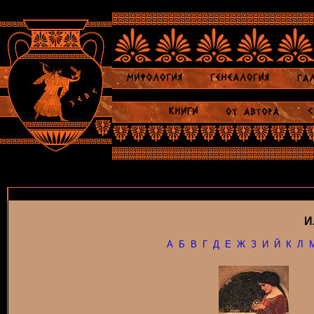
И
А
Б
В
Г
Д
Е
Ж
З
И
Й
К
Л