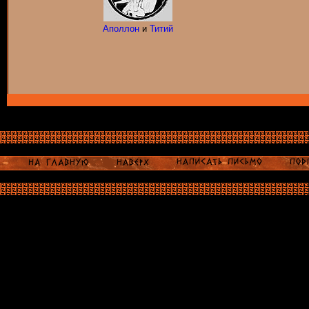
Аполлон
и
Титий