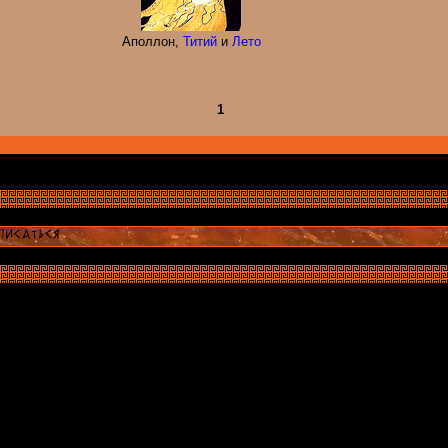
Аполлон,
Титий
и
Лето
1