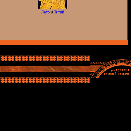
Лето
и
Титий