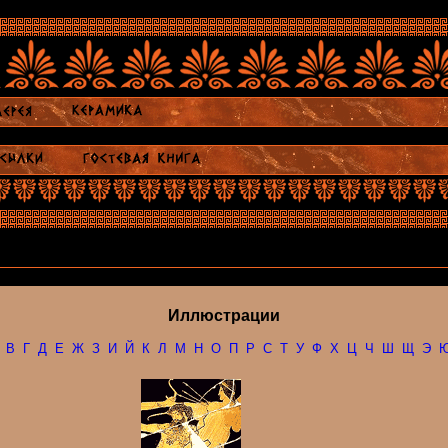
Иллюстрации
В
Г
Д
Е
Ж
З
И
Й
К
Л
М
Н
О
П
Р
С
Т
У
Ф
Х
Ц
Ч
Ш
Щ
Э