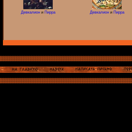
Девкалион
и
Пирра
Девкалион
и
Пирра