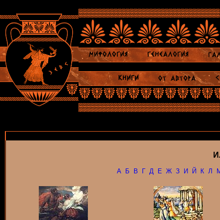
И
А
Б
В
Г
Д
Е
Ж
З
И
Й
К
Л