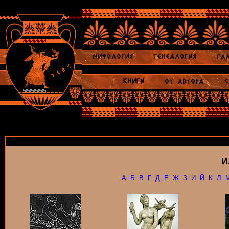
И
А
Б
В
Г
Д
Е
Ж
З
И
Й
К
Л