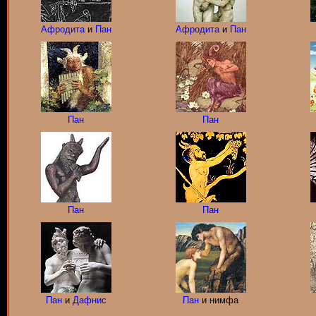
Афродита
и
Пан
Афродита
и
Пан
Пан
Пан
Пан
Пан
Пан
и
Дафнис
Пан
и нимфа