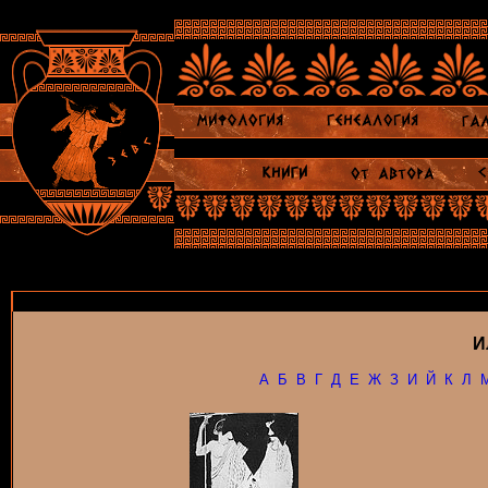
И
А
Б
В
Г
Д
Е
Ж
З
И
Й
К
Л