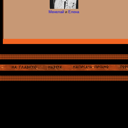
Менелай
и
Елена