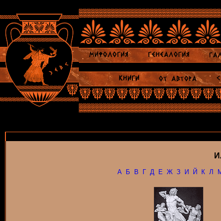
И
А
Б
В
Г
Д
Е
Ж
З
И
Й
К
Л