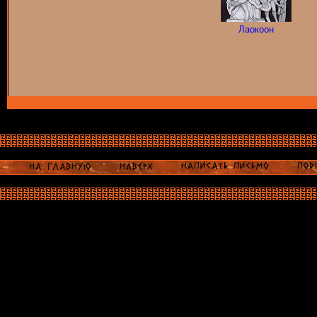
Лаокоон