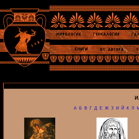
И
А
Б
В
Г
Д
Е
Ж
З
И
Й
К
Л