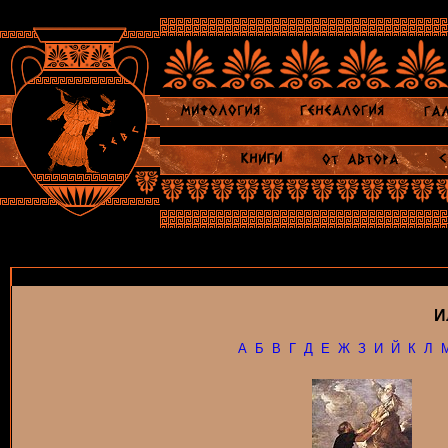
И
А
Б
В
Г
Д
Е
Ж
З
И
Й
К
Л