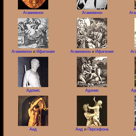
Агамемнон
Агамемнон
Ага
Агамемнон
и
Ифигения
Агамемнон
и
Ифигения
Аг
Адонис
Адонис
Ад
Аид
Аид
и
Персефона
А