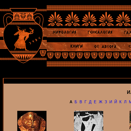
И
А
Б
В
Г
Д
Е
Ж
З
И
Й
К
Л