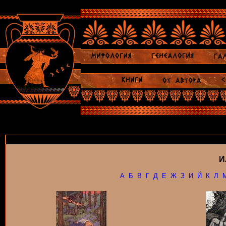
И
А
Б
В
Г
Д
Е
Ж
З
И
Й
К
Л