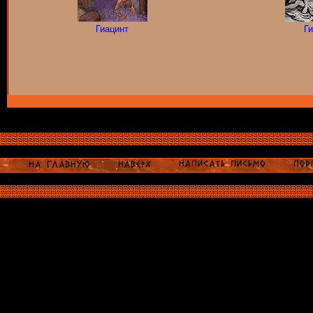
Гиацинт
Ги