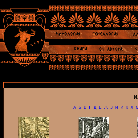
И
А
Б
В
Г
Д
Е
Ж
З
И
Й
К
Л