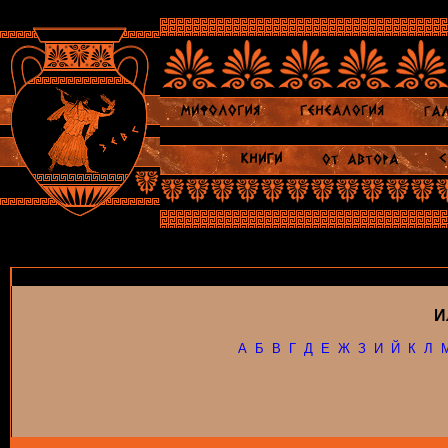
И
А
Б
В
Г
Д
Е
Ж
З
И
Й
К
Л