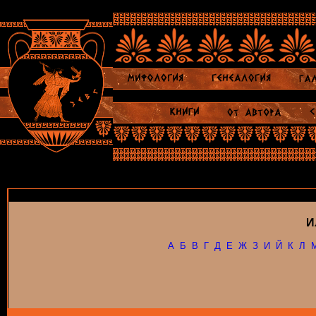
И
А
Б
В
Г
Д
Е
Ж
З
И
Й
К
Л