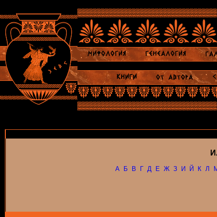
И
А
Б
В
Г
Д
Е
Ж
З
И
Й
К
Л