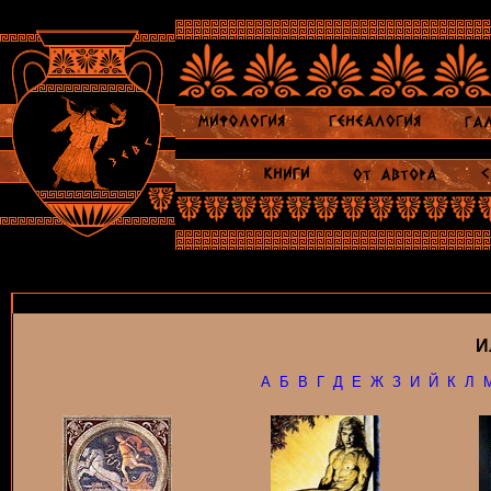
И
А
Б
В
Г
Д
Е
Ж
З
И
Й
К
Л