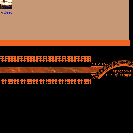
и
Зевс