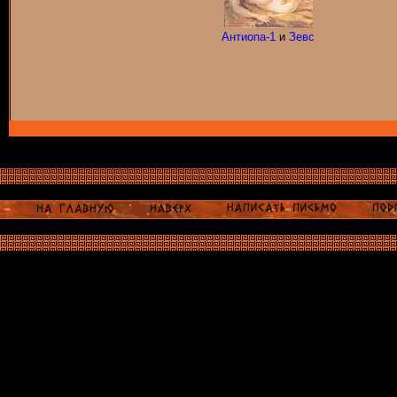
Антиопа-1
и
Зевс