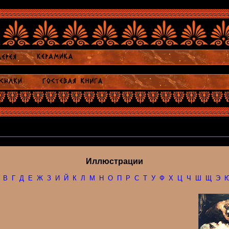
Иллюстрации
В
Г
Д
Е
Ж
З
И
Й
К
Л
М
Н
О
П
Р
С
Т
У
Ф
Х
Ц
Ч
Ш
Щ
Э