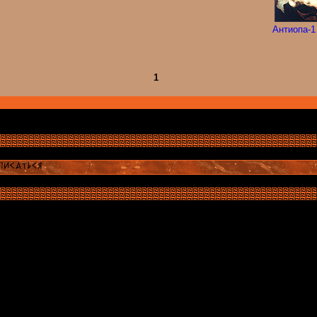
Антиопа-1
1