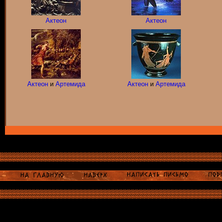
Актеон
Актеон
Актеон
и
Артемида
Актеон
и
Артемида