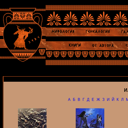
И
А
Б
В
Г
Д
Е
Ж
З
И
Й
К
Л