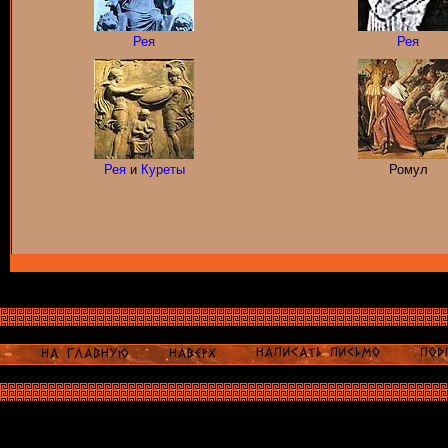
Рея
Рея
Рея
и
Куреты
Ромул