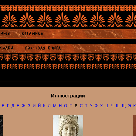
Иллюстрации
В
Г
Д
Е
Ж
З
И
Й
К
Л
М
Н
О
П
Р
С
Т
У
Ф
Х
Ц
Ч
Ш
Щ
Э