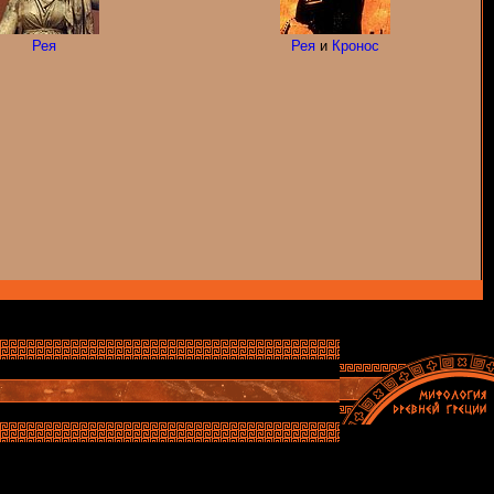
Рея
Рея
и
Кронос