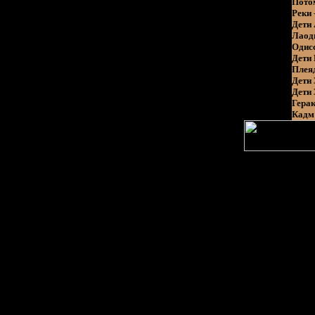
Пото
Реки
Дети
Лаод
Одис
Дети
Плея
Дети 
Дети
Гера
Кадм