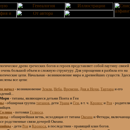
логическое древо греческих богов и героев представляет собой паутину связей
 очень большой объем и сложную структуру. Для упрощения я разбила его на
логические цепи. Начальная - возникновение мира и древнейших существ. Здес
ислены все цепи:
ло начал
- возникновение
Земли
,
Неба
,
Времени
,
Дня и Ночи
,
Тартара
и его
дений...
 Моря
- титаны, являющиеся детьми Понта и Геи
ны
- обширная группа
титанов
, дети
Урана
и
Геи
, в т. ч.
Кронос
и
Рея
- родител
ийцев.
 Солнца
- потомки
Гелиоса
.
ниды
- обширнейшая ветвь, исходящая от титана
Океана
и Фетиды, включающа
все родственные связи дочерей Океана.
пийцы
- дети
Реи
и
Кроноса
, в последствии - правящий клан богов.