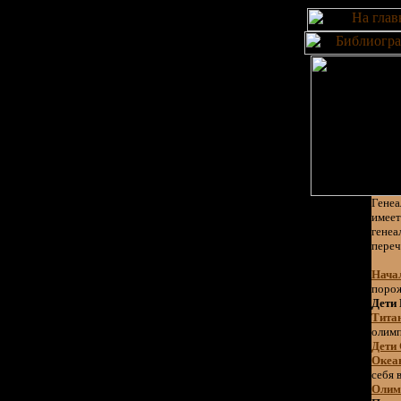
Генеа
имеет
генеа
переч
Нача
порож
Дети
Тита
олимп
Дети
Океа
себя 
Олим