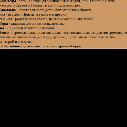
мки Леды
- ветвь, состоящая в основном из людей, в т.ч. Ореста и Елены.
- все дети Океана и Тефиды, в т.ч. 7 подземных рек.
 Аполлона
- некоторая часть детей бога от разных браков.
ика
- все дети Приама, а также его предки.
сей
- сеть родственных связей, центром которой явл. герой.
 Геры
- законные дети
Зевса
и их потомки.
ды
- 7 дочерей Атланта и Плейоны.
Зевса
- огромная цепь, охватывающая часть незаконных отпрысков громоверж
 Земли
- малоизвестные дети
Геи
, давшие, однако знаменитое потомство.
кл
- герой и его дети.
 и Гармония
- дети великого героя и драконоборца.