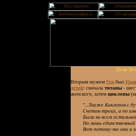
Дети Зе
Вторым мужем
Геи
был
Ура
детей
: сначала
титаны
- шес
женского, затем
циклопы
(к
"...Также Киклопов с 
Счетом троих, а по им
Были во всем остально
Но лишь единственный г
Вот потому-то они и зв