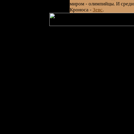
миром - олимпийцы. И среди
Кроноса -
Зевс
.