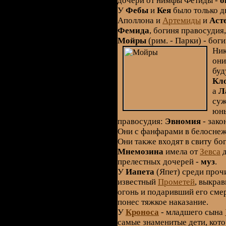
дочери от нимфы Фетиды -
о
У
Фебы
и
Кея
было только д
Аполлона и
Артемиды
и
Аст
Фемида
, богиня правосудия
Мойры
(рим. - Парки) - бог
Ник
они
буд
Кл
а
Л
суж
юн
правосудия:
Эвномия
- зако
Они с фанфарами в белосне
Они также входят в свиту б
Мнемозина
имела от
Зевса
д
прелестных дочерей -
муз
.
У
Иапета
(Япет) среди проч
известный
Прометей
, выкра
огонь и подаривший его смер
понес тяжкое наказание.
У
Кроноса
- младшего сына
самые знаменитые дети, кото