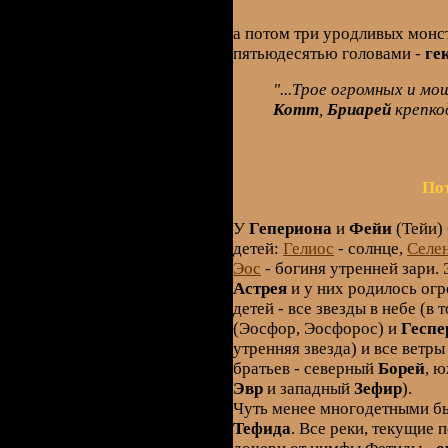
а потом три уродливых монст
пятьюдесятью головами -
ге
"...Трое огромных и мо
Котт
,
Бриарей
крепко
По
У
Гепериона
и
Фейи
(Тейи)
детей:
Гелиос
- солнце,
Селе
Эос
- богиня утренней зари.
Астрея
и у них родилось ог
детей - все звезды в небе (в 
(Эосфор, Эосфорос) и
Геспе
утренняя звезда) и все ветры
братьев - северный
Борей
, 
Эвр
и западный
Зефир
).
Чуть менее многодетными б
Тефида
. Все реки, текущие 