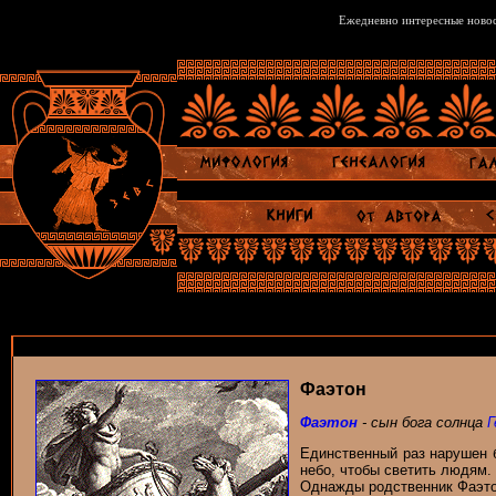
Ежедневно интересные новос
Фаэтон
Фаэтон
- сын бога солнца
Г
Единственный раз нарушен б
небо, чтобы светить людям. 
Однажды родственник Фаэт