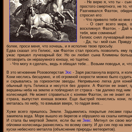
- Не верю я, что ты - сын 
простого смертного, не то, чт
Разгневался Фаэтон, обидн
спросил его:
- Что привело тебя ко мне 
- О свет всего мира, о 
воскликнул Фаэтон, - Дай 
тебя, мое сомненье!
Гелиос снял лучезарный вене
- Да, ты - мой сын. Правду
более, проси меня, что хочешь, и я исполню твою просьбу.
Едва сказал это Гелиос, как Фаэтон стал просить позволить ему п
ужас пришел лучезарный бог. Но он любил сына Климены больше
отговорить он неразумного юношу, но тщетно.
- Что могу я сделать, ведь я обещал тебе… Возьми поводья, и, что
В это мгновение Розовоперстая
Эос
- Заря распахнула ворота, и кол
Кони неслись бесшумно, и об огромной скорости можно было судить
и скрывались за горизонтом звезды. Непривычно легка для коне
обычный путь Гелиоса и несутся без дороги. А Фаэтон ее знает, г
вершины неба на землю и побледнел от страха - так далеко под ним 
колесницей. Не может справиться с конями Фаэтон, он не знает их
страха, выпустил юноша вожжи. Еще быстрей понеслись кони, п
металась по небу, то взмывая вверх, то падая вниз…
Хуже всего пришлось Земле. Задымились покрытые лесами горы
закипела вода. Море вышло из берегов и обрушило на скалы кипящи
И стала бы мертвой Земля, если бы не
Зевс
. Метнул он свою мо
обломки колесницы разнеслись по всему свету. И до сих пор на зе
куски небесного металла (объяснение природы метеоритов).