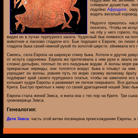
подругами на зеленый, 
собирали душистые, бел
подобно
Афродите
, окр
водить веселый хоровод.
Недолго пришлось насл
похитить. Чтобы не испу
на лбу у него горело, п
виден он в лучах пурпурного заката. Чудесный бык появился на пол
животное и ласково гладили его. Бык подошел к Европе, он лизал 
гладила быка своей нежной рукой по золотой шерсти, обнимала его го
Смеясь, села Европа на широкую спину быка. Хотели и другие девуш
от испуга сидонянки. Европа же протягивала к ним руки и звала и
словно дельфин, поплыл по его лазурным водам. А волны моря расс
прекрасные нереиды; они толпятся вокруг быка и плывут за ним
укрощает он волны, ровняя путь по морю своему великому брату З
подбирает край своего пурпурного платья, чтобы не замочили его 
колышет кудри Европы и развевает ее легкое покрывало. Все дальше
Крита. Быстро приплыл к нему со своей драгоценной ношей Зевс-бык
Европа стала женой Зевса, и жила она с тех пор на Крите. Три сына
громовержца Зевса.
Генеалогия:
Дети Зевса
: часть этой ветви посвящена происхождению Европы, а т