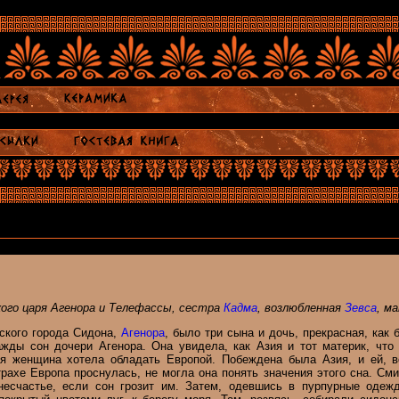
кого царя Агенора и Телефассы, сестра
Кадма
, возлюбленная
Зевса
, м
йского города Сидона,
Агенора
, было три сына и дочь, прекрасная, как
ажды сон дочери Агенора. Она увидела, как Азия и тот материк, чт
ая женщина хотела обладать Европой. Побеждена была Азия, и ей, 
трахе Европа проснулась, не могла она понять значения этого сна. См
 несчастье, если сон грозит им. Затем, одевшись в пурпурные одеж