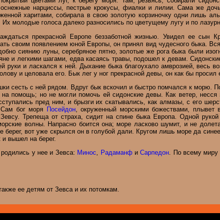
покрытый цветами луг, к берегу моря. Там, резвясь, собирали сидон
оснежные нарциссы, пестрые крокусы, фиалки и лилии. Сама же дочь 
уженной харитами, собирала в свою золотую корзиночку одни лишь алы
 Их молодые голоса далеко разносились по цветущему лугу и по лазурн
аждаться прекрасной Европе беззаботной жизнью. Увидел ее сын Кр
гать своим появлением юной Европы, он принял вид чудесного быка. Вся
одобно сиянию луны, серебряное пятно, золотые же рога быка были изо
яне и легкими шагами, едва касаясь травы, подошел к девам. Сидонски
ей руки и ласкался к ней. Дыхание быка благоухало амврозией, весь в
лову и целовала его. Бык лег у ног прекрасной девы, он как бы просил е
ки сесть с ней рядом. Вдруг бык вскочил и быстро помчался к морю. По
х на помощь; но не могли помочь ей сидонские девы. Как ветер, несся
тупались пред ним, и брызги их скатывались, как алмазы, с его шерс
. Сам бог моря
Посейдон
, окруженный морскими божествами, плывет в
евсу. Трепеща от страха, сидит на спине быка Европа. Одной рукой 
морские волны. Напрасно боится она; море ласково шумит, и не долет
 берег, вот уже скрылся он в голубой дали. Кругом лишь море да синее
 и вышел на берег.
 родились у нее и Зевса:
Минос
,
Радаманф
и
Сарпедон
. По всему миру
акже ее детям от Зевса и их потомкам.