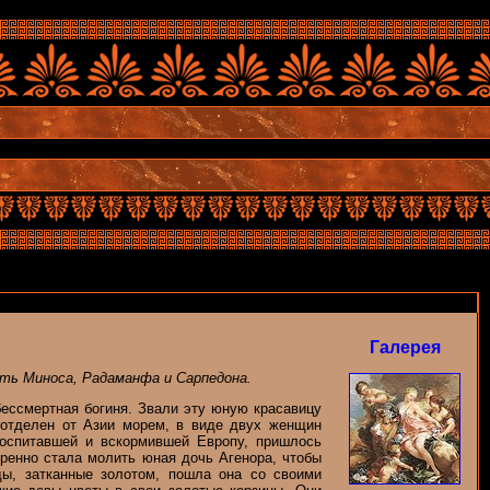
Галерея
ать Миноса, Радаманфа и Сарпедона.
 бессмертная богиня. Звали эту юную красавицу
о отделен от Азии морем, в виде двух женщин
воспитавшей и вскормившей Европу, пришлось
иренно стала молить юная дочь Агенора, чтобы
ды, затканные золотом, пошла она со своими