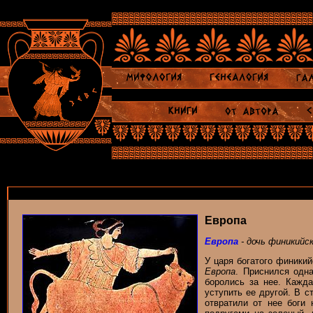
Европа
Европа
- дочь финикийс
У царя богатого финики
Европа
. Приснился одн
боролись за нее. Кажд
уступить ее другой. В с
отвратили от нее боги