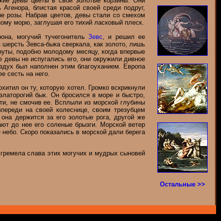
ские девы цветы в свои золотые корзины. Они
Агенора, блистая красой своей среди подруг,
е розы. Набрав цветов, девы стали со смехом
ому морю, заглушая его тихий ласковый плеск.
она, могучий тучегонитель
Зевс
, и решил ее
 шерсть Зевса-быка сверкала, как золото, лишь
гнуты, подобно молодому месяцу, когда впервые
е девы не испугались его, они окружили дивное
оздух был наполнен этим благоуханием. Европа
е сесть на него.
хитил он ту, которую хотел. Громко вскрикнули
 златорогий бык. Он бросился в море и быстро,
ти, не смочив ее. Всплыли из морской глубины
переди на своей колеснице, своим трезубцем
она держится за его золотые рога, другой же
ают до нее его соленые брызги. Морской ветер
 небо. Скоро показались в морской дали берега
 гремела слава этих могучих и мудрых сыновей
Остальные >>