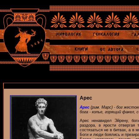
Арес
Арес
(рим. Марс) - бог жесто
бога - копье, горящий факел, 
Арес ненавидел Эйрену, бог
раздора, в ярости отвергая
состязаться не в битвах, а в 
Боги и люди боялись и презира