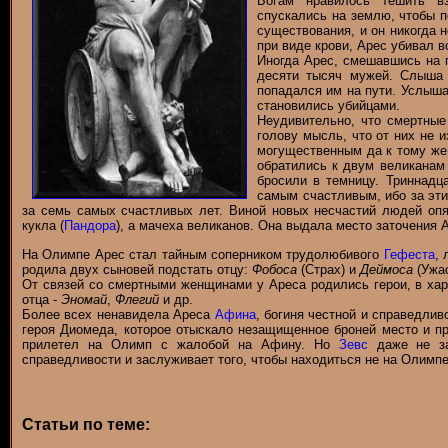
Богам нравилось тешить в
спускались на землю, чтобы 
существования, и он никогда 
при виде крови, Арес убивал в
Иногда Арес, смешавшись на 
десяти тысяч мужей. Слыша 
попадался им на пути. Услыш
становились убийцами.
Неудивительно, что смертные
голову мысль, что от них не и
могущественным да к тому же
обратились к двум великанам
бросили в темницу. Триннадц
самым счастливым, ибо за эт
за семь самых счастливых лет. Виной новых несчастий людей опя
кукла (
Пандора
), а мачеха великанов. Она выдала место заточения 
На Олимпе Арес стал тайным соперником трудолюбивого
Гефеста
,
родила двух сыновей подстать отцу:
Фобоса
(Страх) и
Деймоса
(Ужас
От связей со смертными женщинами у Ареса родились герои, в хар
отца -
Эномай
,
Флегий
и др.
Более всех ненавидела Ареса
Афина
, богиня честной и справедлив
героя Диомеда, которое отыскало незащищенное броней место и п
прилетел на Олимп с жалобой на Афину. Но
Зевс
даже не за
справедливости и заслуживает того, чтобы находиться не на Олимпе
Статьи по теме: