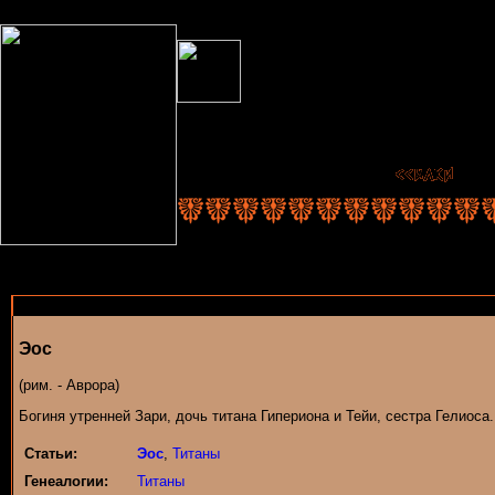
Эос
(рим. - Аврора)
Богиня утренней Зари, дочь титана Гипериона и Тейи, сестра Гелиоса.
Статьи:
Эос
,
Титаны
Генеалогии:
Титаны