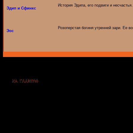
История Эдипа, его подвиги и несчастья
Эдип и Сфинкс
Розоперстая богиня утренней зари. Ее в
Эос