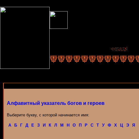
Алфавитный указатель богов и героев
Выберите букву, с которой начинается имя:
А
Б
Г
Д
Е
З
И
К
Л
М
Н
О
П
Р
С
Т
У
Ф
Х
Ц
Э
Я