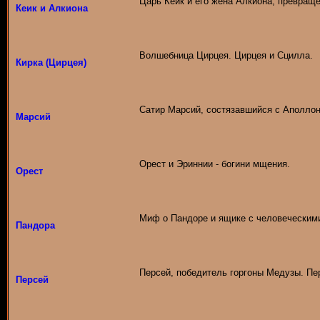
Царь Кеик и его жена Алкиона, превращ
Кеик и Алкиона
Волшебница Цирцея. Цирцея и Сцилла.
Кирка (Цирцея)
Сатир Марсий, состязавшийся с Аполло
Марсий
Орест и Эриннии - богини мщения.
Орест
Миф о Пандоре и ящике с человеческим
Пандора
Персей, победитель горгоны Медузы. Пер
Персей