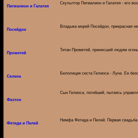
Скульптор Пигмалион и Галатея - его во
Пигмалион и Галатея
Владыка морей Посейдон, прекрасная не
Посейдон
Титан Прометей, принесший людям огонь 
Прометей
Белолицая сеста Гелиоса - Луна. Ее без
Селена
Сын Гелиоса, погибший, пытаясь управля
Фаэтон
Нимфа Фетида и Пелей. Первая свадьба
Фетида и Пелей