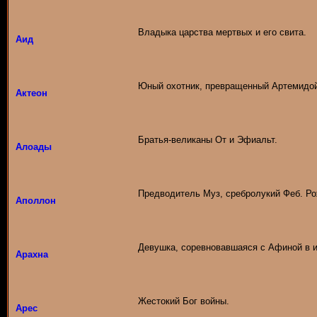
Владыка царства мертвых и его свита.
Аид
Юный охотник, превращенный Артемидой
Актеон
Братья-великаны От и Эфиальт.
Алоады
Предводитель Муз, сребролукий Феб. Рож
Аполлон
Девушка, соревновавшаяся с Афиной в ис
Арахна
Жестокий Бог войны.
Арес