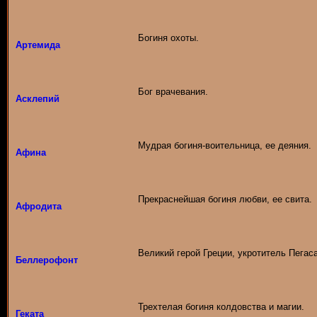
Богиня охоты.
Артемида
Бог врачевания.
Асклепий
Мудрая богиня-воительница, ее деяния.
Афина
Прекраснейшая богиня любви, ее свита.
Афродита
Великий герой Греции, укротитель Пегас
Беллерофонт
Трехтелая богиня колдовства и магии.
Геката