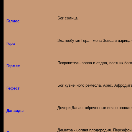
Бог солнца.
Гелиос
Златообутая Гера - жена Зевса и царица 
Гера
Покровитель воров и аэдов, вестник бого
Гермес
Бог кузнечного ремесла. Арес, Афродита
Гефест
Дочери Даная, обреченные вечно наполня
Данаиды
Деметра - богиня плодородия. Персефон