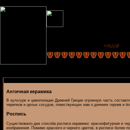
Античная керамика
В культуре и цивилизации Древней Греции огромную часть составл
черепков и целых сосудов, повествующих нам о деяниях героев и бо
Роспись
Существовало два способа росписи керамики: краснофигурная и че
изображения. Помимо красного и черного цветов, в росписи более 