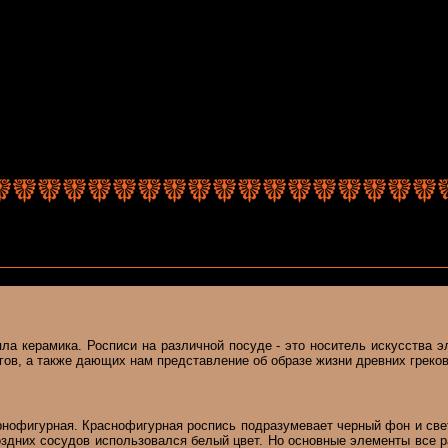
яла керамика. Росписи на различной посуде - это носитель искусства 
гов, а также дающих нам представление об образе жизни древних греков 
рнофигурная. Краснофигурная роспись подразумевает черный фон и свет
поздних сосудов использовался белый цвет. Но основные элементы все