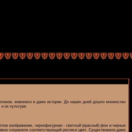
эллинов, живописи и даже истории. До наших дней дошло множество
и их культуре.
лое изображение, чернофигурная - светлый (красный) фон и черные
 равно сохраняли соответствующий росписи цвет. Существовали даже