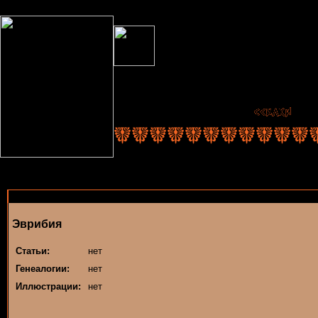
Эврибия
Статьи:
нет
Генеалогии:
нет
Иллюстрации:
нет