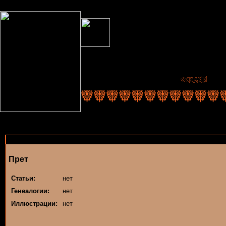
Прет
Статьи:
нет
Генеалогии:
нет
Иллюстрации:
нет