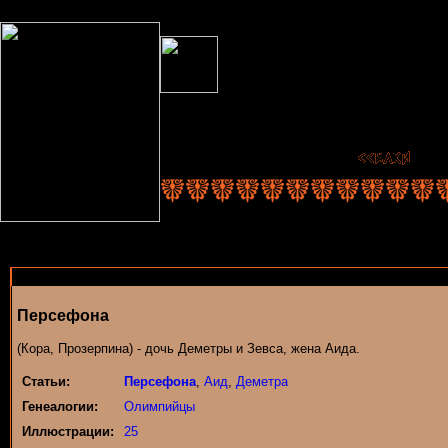
Персефона
(Кора, Прозерпина) - дочь Деметры и Зевса, жена Аида.
Статьи:
Персефона
,
Аид
,
Деметра
Генеалогии:
Олимпийцы
Иллюстрации:
25