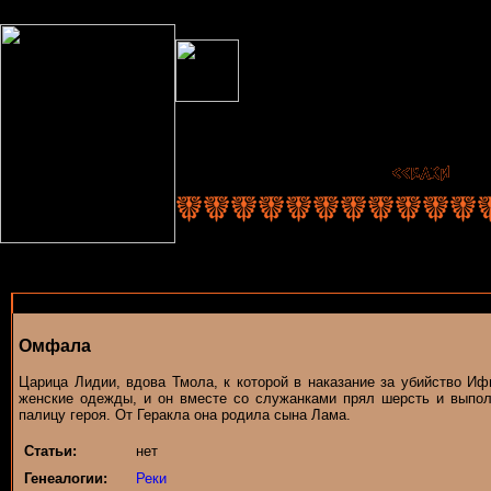
Омфала
Царица Лидии, вдова Тмола, к которой в наказание за убийство И
женские одежды, и он вместе со служанками прял шерсть и выпо
палицу героя. От Геракла она родила сына Лама.
Статьи:
нет
Генеалогии:
Реки