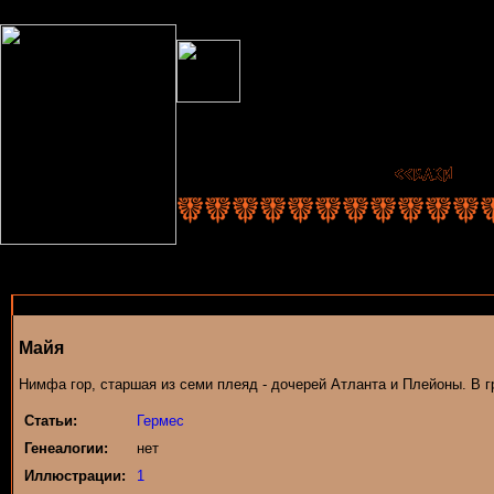
Майя
Нимфа гор, старшая из семи плеяд - дочерей Атланта и Плейоны. В г
Статьи:
Гермес
Генеалогии:
нет
Иллюстрации:
1