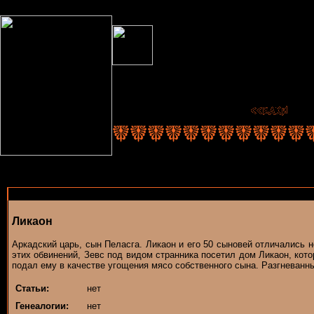
Ликаон
Аркадский царь, сын Пеласга. Ликаон и его 50 сыновей отличались 
этих обвинений, Зевс под видом странника посетил дом Ликаон, кото
подал ему в качестве угощения мясо собственного сына. Разгневанны
Статьи:
нет
Генеалогии:
нет