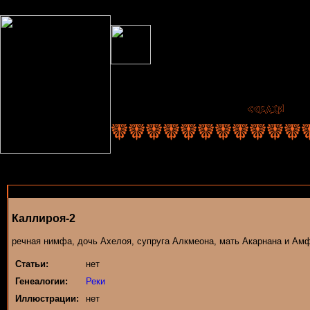
Каллироя-2
речная нимфа, дочь Ахелоя, супруга Алкмеона, мать Акарнана и Ам
Статьи:
нет
Генеалогии:
Реки
Иллюстрации:
нет