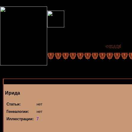
Ирида
Статьи:
нет
Генеалогии:
нет
Иллюстрации:
7