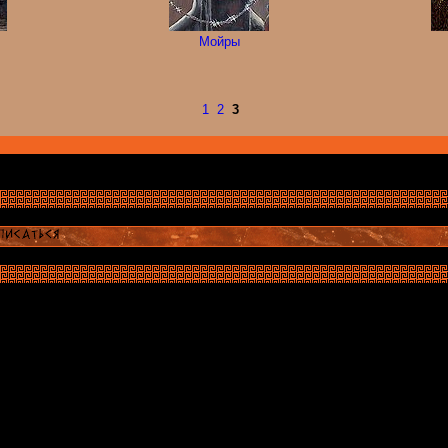
Мойры
1
2
3