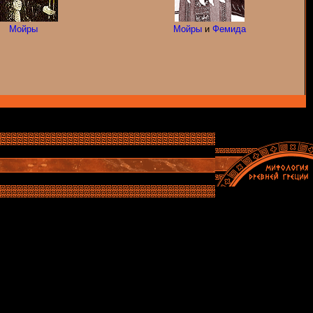
Мойры
Мойры
и
Фемида