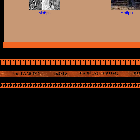
Мойры
Мойры