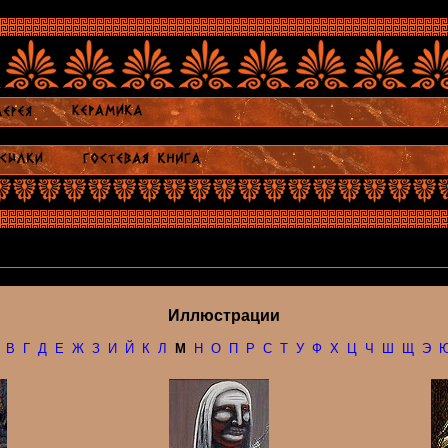
Иллюстрации
В
Г
Д
Е
Ж
З
И
Й
К
Л
М
Н
О
П
Р
С
Т
У
Ф
Х
Ц
Ч
Ш
Щ
Э