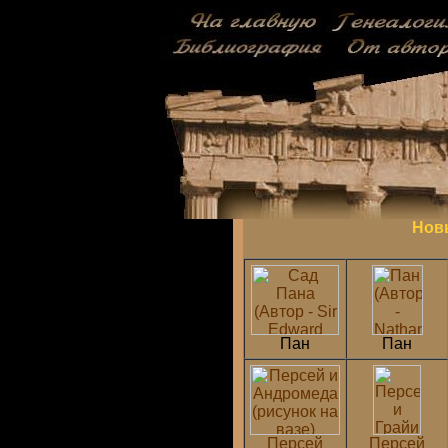
Нов
Пан
Пан
Персей
Персей