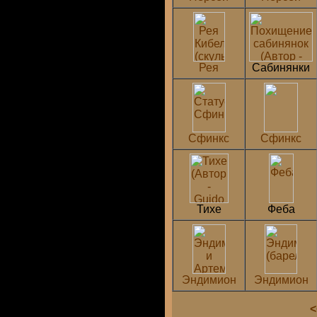
Рея
Сабинянки
Сфинкс
Сфинкс
Тихе
Феба
Эндимион
Эндимион
<