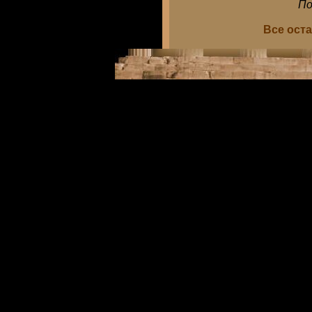
По
Все ост