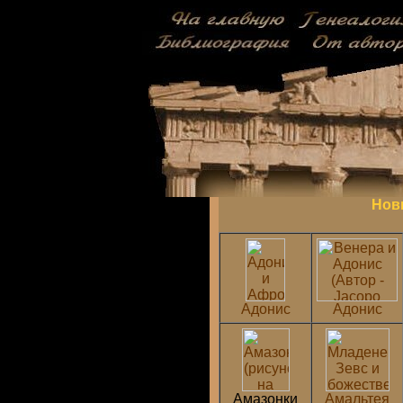
Нов
Адонис
Адонис
Амазонки
Амальтея