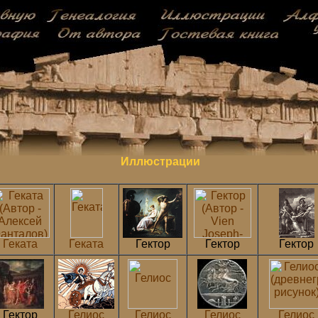
Иллюстрации
Геката
Геката
Гектор
Гектор
Гектор
Гектор
Гелиос
Гелиос
Гелиос
Гелиос