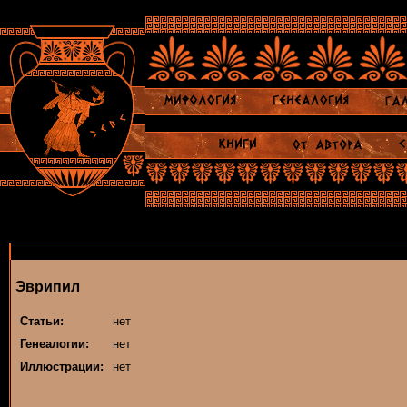
Эврипил
Статьи:
нет
Генеалогии:
нет
Иллюстрации:
нет