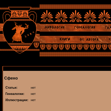
Сфено
Статьи:
нет
Генеалогии:
нет
Иллюстрации:
нет