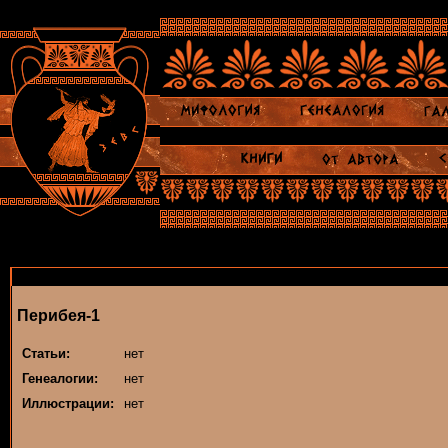
Перибея-1
Статьи:
нет
Генеалогии:
нет
Иллюстрации:
нет